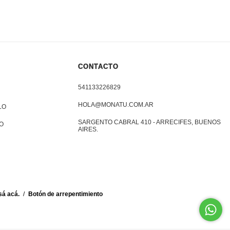
CONTACTO
541133226829
HOLA@MONATU.COM.AR
LO
SARGENTO CABRAL 410 - ARRECIFES, BUENOS
O
AIRES.
sá acá.
/
Botón de arrepentimiento