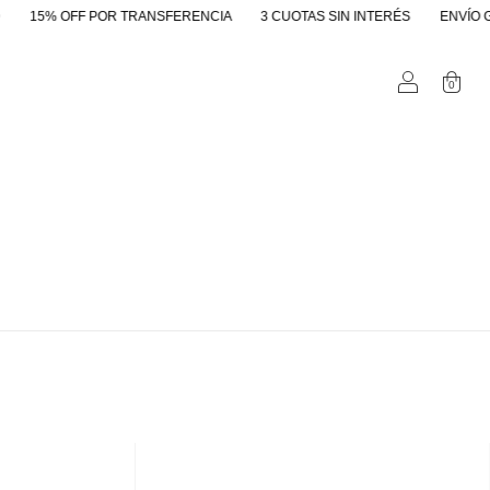
15% OFF POR TRANSFERENCIA
3 CUOTAS SIN INTERÉS
ENVÍO GRAT
0