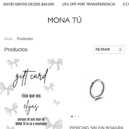
ESDE $49.000
15% OFF POR TRANSFERENCIA
3 CUOTAS SIN INTERÉ
Inicio
.
Productos
Productos
FILTRAR
PIERCING SIN FIN BISAGRA