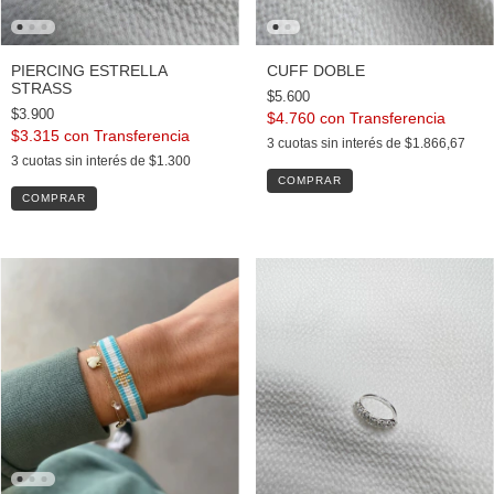
PIERCING ESTRELLA
CUFF DOBLE
STRASS
$5.600
$3.900
$4.760
con
$3.315
con
3
cuotas sin interés de
$1.866,67
3
cuotas sin interés de
$1.300