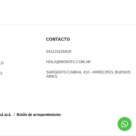
CONTACTO
541133226829
HOLA@MONATU.COM.AR
LO
SARGENTO CABRAL 410 - ARRECIFES, BUENOS
O
AIRES.
sá acá.
/
Botón de arrepentimiento